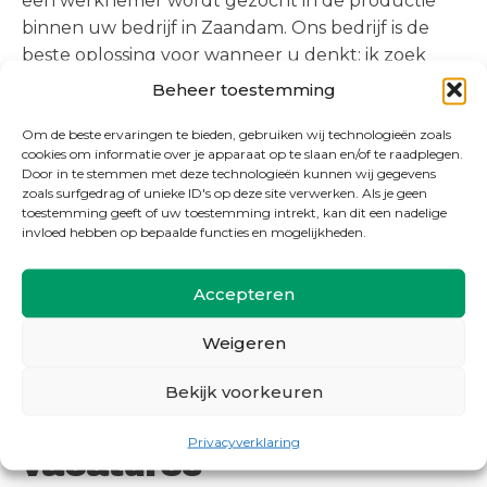
een werknemer wordt gezocht in de productie
binnen uw bedrijf in Zaandam. Ons bedrijf is de
beste oplossing voor wanneer u denkt: ik zoek
productiemedewerkers in Amsterdam, Zaandam
Beheer toestemming
of verder in de Zaanstreek. Wij leveren u
Om de beste ervaringen te bieden, gebruiken wij technologieën zoals
betrokken medewerkers die de benodigde
cookies om informatie over je apparaat op te slaan en/of te raadplegen.
werkzaamheden graag voor u uitvoeren. Ontdek
Door in te stemmen met deze technologieën kunnen wij gegevens
snel wat wij voor u kunnen betekenen en vraag
zoals surfgedrag of unieke ID's op deze site verwerken. Als je geen
toestemming geeft of uw toestemming intrekt, kan dit een nadelige
naar alle mogelijkheden bij het zoeken naar
invloed hebben op bepaalde functies en mogelijkheden.
vakkundig en goed personeel voor
uw
openstaande vacatures
.
Accepteren
Weigeren
Bekijk onze beschikbare
Bekijk voorkeuren
'productiemedewerker'
Privacyverklaring
vacatures