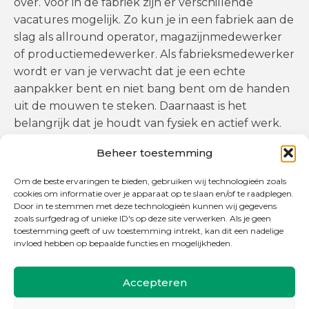
over. Voor in de fabriek zijn er verschillende
vacatures mogelijk. Zo kun je in een fabriek aan de
slag als allround operator, magazijnmedewerker
of productiemedewerker. Als fabrieksmedewerker
wordt er van je verwacht dat je een echte
aanpakker bent en niet bang bent om de handen
uit de mouwen te steken. Daarnaast is het
belangrijk dat je houdt van fysiek en actief werk.
Verder ben je iemand die kwaliteit levert en hier
Beheer toestemming
de verantwoordelijkheid over neemt.
Om de beste ervaringen te bieden, gebruiken wij technologieën zoals
cookies om informatie over je apparaat op te slaan en/of te raadplegen.
Door in te stemmen met deze technologieën kunnen wij gegevens
zoals surfgedrag of unieke ID's op deze site verwerken. Als je geen
toestemming geeft of uw toestemming intrekt, kan dit een nadelige
invloed hebben op bepaalde functies en mogelijkheden.
Accepteren