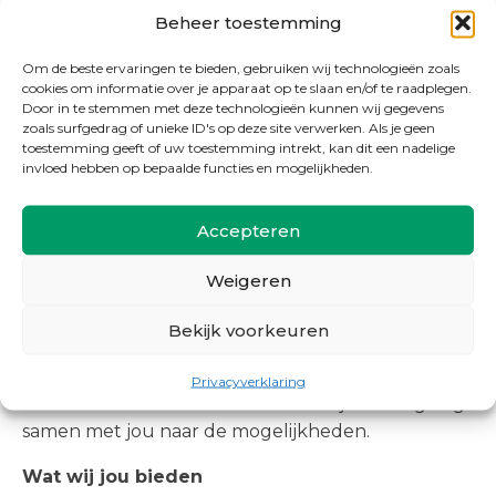
Beheer toestemming
km;
heb je vervoer tot je beschikking om op de
Om de beste ervaringen te bieden, gebruiken wij technologieën zoals
werklocatie te komen, bijvoorbeeld een auto,
cookies om informatie over je apparaat op te slaan en/of te raadplegen.
fiets of brommer;
Door in te stemmen met deze technologieën kunnen wij gegevens
zoals surfgedrag of unieke ID's op deze site verwerken. Als je geen
woon je bij voorkeur in de buurt van
toestemming geeft of uw toestemming intrekt, kan dit een nadelige
Zaanstad, bijvoorbeeld in Zaandam, Zaandijk,
invloed hebben op bepaalde functies en mogelijkheden.
Koog aan de Zaan, Westzaan, Oostzaan,
Wormerveer, Wormer, Krommenie,
Accepteren
Assendelft, Uitgeest, Beverwijk, Purmerend
of Amsterdam.
Weigeren
Voldoe je nog niet helemaal aan het lijstje
Bekijk voorkeuren
hierboven? Maar ben je wel enthousiast en heb je
zin om aan de slag te gaan? Ook dan nodigen we
Privacyverklaring
van harte uit om te solliciteren en kijken we graag
samen met jou naar de mogelijkheden.
Wat wij jou bieden