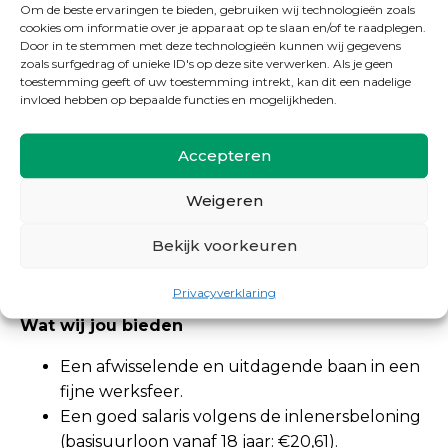
woon je bij voorkeur in de buurt van
Om de beste ervaringen te bieden, gebruiken wij technologieën zoals
cookies om informatie over je apparaat op te slaan en/of te raadplegen.
Zaanstad, bijvoorbeeld in Zaandam, Zaandijk,
Door in te stemmen met deze technologieën kunnen wij gegevens
Koog aan de Zaan, Westzaan, Oostzaan,
zoals surfgedrag of unieke ID's op deze site verwerken. Als je geen
toestemming geeft of uw toestemming intrekt, kan dit een nadelige
Wormerveer, Wormer, Krommenie,
invloed hebben op bepaalde functies en mogelijkheden.
Assendelft, Uitgeest, Beverwijk, Purmerend
of Amsterdam.
Accepteren
Voldoe je niet volledig aan bovenstaande
eisen, maar ben je wel gemotiveerd en
Weigeren
enthousiast om aan de slag te gaan? Dan
nodigen wij je van harte uit om te solliciteren.
Bekijk voorkeuren
We kijken graag samen naar de
mogelijkheden.
Privacyverklaring
Wat wij jou bieden
Een afwisselende en uitdagende baan in een
fijne werksfeer.
Een goed salaris volgens de inlenersbeloning
(basisuurloon vanaf 18 jaar: €20,61).